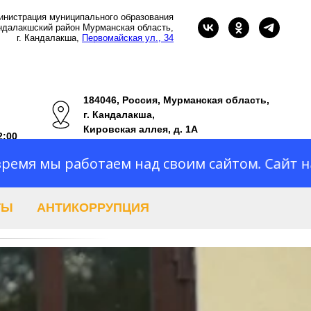
инистрация муниципального образования
ндалакшский район Мурманская область,
г. Кандалакша,
Первомайская ул., 34
184046,
Россия, Мурманская область,
г. Кандалакша,
Кировская аллея, д. 1А
2:00
ботаем над своим сайтом. Сайт на реконстр
КУПИТЬ БИЛЕТ
ТЫ
АНТИКОРРУПЦИЯ