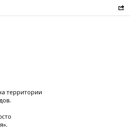
 на территории
дов.
осто
я».