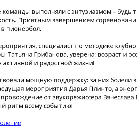
 команды выполняли с энтузиазмом – будь т
вкость. Приятным завершением соревновани
 в пионербол.
ероприятия, специалист по методике клубн
ы Татьяна Грибанова, уверена: возраст и ос
я активной и радостной жизни!
твовали мощную поддержку: за них болели з
ведущая мероприятия Дарья Плинто, а энер
провождение от звукорежиссёра Вячеслава 
ый ритм всему событию!
олетие