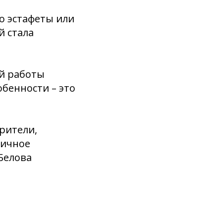
о эстафеты или
й стала
ой работы
обенности – это
рители,
гичное
Белова