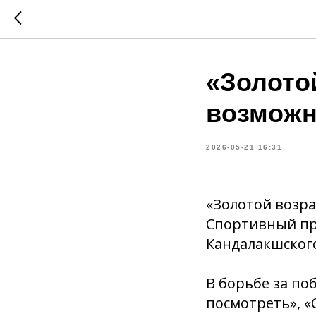
«Золото
возможн
2026-05-21 16:31
«Золотой возра
Спортивный пра
Кандалакшского
В борьбе за по
посмотреть», «С