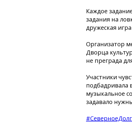
Каждое задание
задания на ло
дружеская игра
Организатор м
Дворца культур
не преграда дл
Участники чувс
подбадривала 
музыкальное со
задавало нужн
#СеверноеДолг