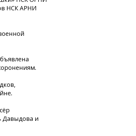
ов НСК АРНИ
 военной
объявлена
хоронениям.
дков,
йне.
сёр
ь Давыдова и