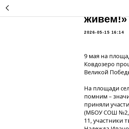
Митинг 
живём!»
2026-05-15 16:14
9 мая на площад
Ковдозеро про
Великой Побед
На площади се
помним – значи
приняли участ
(МБОУ СОШ №2,
11, участники 
Надежда Ивано