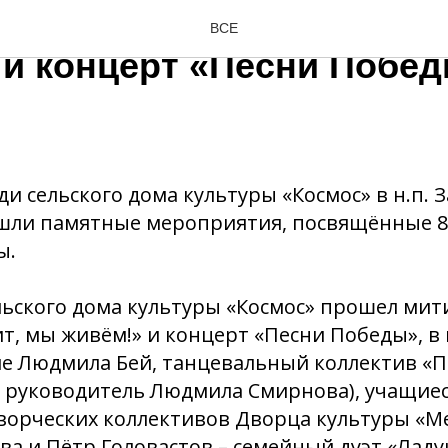
«Мы помним – значит, м
ВСЕ
 и концерт «Песни Побе
и сельского дома культуры «Космос» в н.п. З
шли памятные мероприятия, посвящённые 8
ы.
льского дома культуры «Космос» прошел мит
т, мы живём!» и концерт «Песни Победы», в
ие Людмила Бей, танцевальный коллектив «П
 руководитель Людмила Смирнова), учащи
творческих коллективов Дворца культуры «М
ва и Пётр Головастов – семейный дуэт «Лад