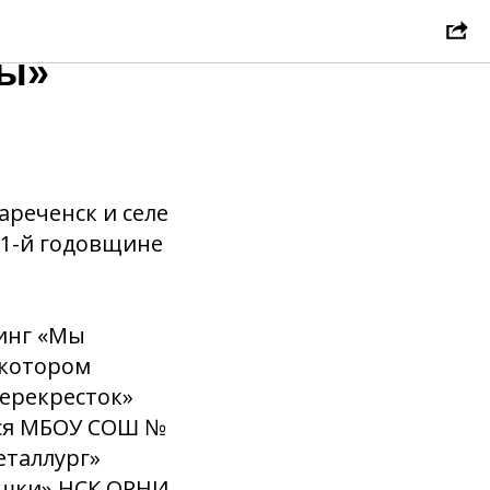
ы
ды»
ареченск и селе
1-й годовщине
инг «Мы
 котором
ерекресток»
еся МБОУ СОШ №
еталлург»
ушки» НСК ОРНИ