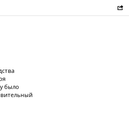
дства
ря
у было
дивительный