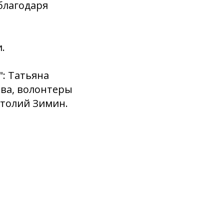
благодаря
.
: Татьяна
ова, волонтеры
атолий Зимин.