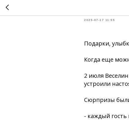
День сп
2025-07-17 11:55
Подарки, улыбк
Когда еще можн
2 июля Веселин
устроили насто
Сюрпризы были 
- каждый гость