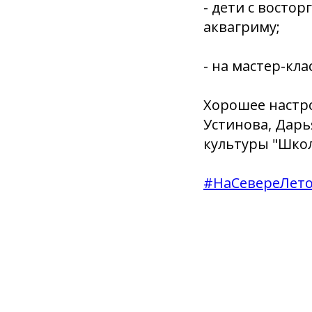
- дети с восто
аквагриму;
- на мастер-кл
Хорошее настро
Устинова, Дарь
культуры "Шко
#НаСевереЛет