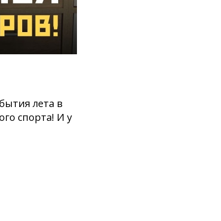
бытия лета в
го спорта! И у
я