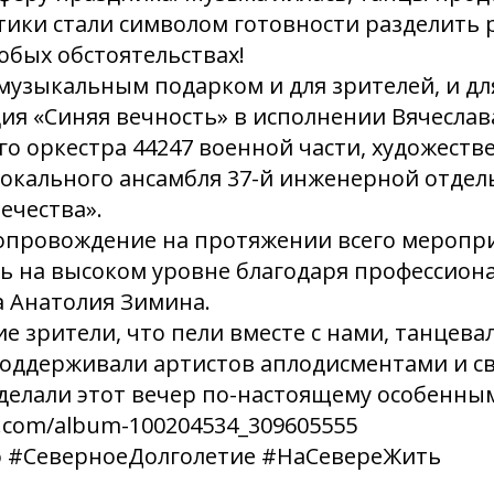
ики стали символом готовности разделить 
бых обстоятельствах!
узыкальным подарком и для зрителей, и дл
ия «Синяя вечность» в исполнении Вячеслав
го оркестра 44247 военной части, художеств
вокального ансамбля 37-й инженерной отде
ечества».
опровождение на протяжении всего меропр
ь на высоком уровне благодаря профессион
а Анатолия Зимина.
ие зрители, что пели вместе с нами, танцевал
 поддерживали артистов аплодисментами и с
делали этот вечер по-настоящему особенны
vk.com/album-100204534_309605555
 #СеверноеДолголетие #НаСевереЖить