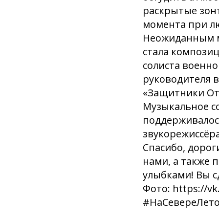
раскрытые зонт
момента при лю
Неожиданным м
стала композиц
солиста военно
руководителя 
«Защитники От
Музыкальное с
поддерживалос
звукорежиссёр
Спасибо, дорог
нами, а также
улыбками! Вы с
Фото: https://
#НаСевереЛето