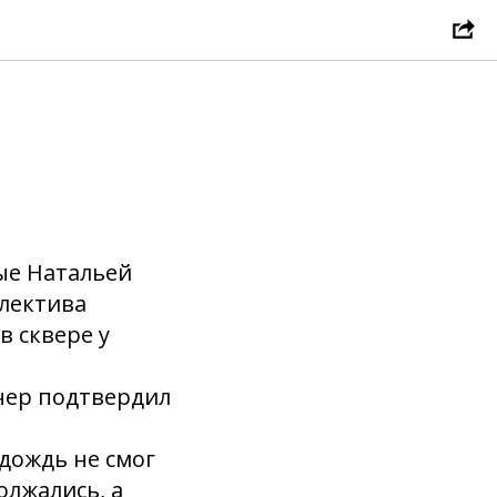
ные Натальей
лектива
в сквере у
ечер подтвердил
дождь не смог
олжались, а