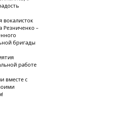
радость
я вокалисток
а Резниченко –
енного
льной бригады
иятия
альной работе
и вместе с
воими
м!