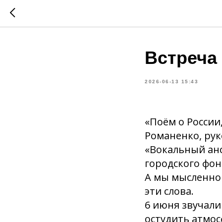
Встреча
2026-06-13 15:43
«Поём о России
Романенко, ру
«Вокальный анс
городского фон
А мы мысленно 
эти слова.
6 июня звучали
остудить атмос