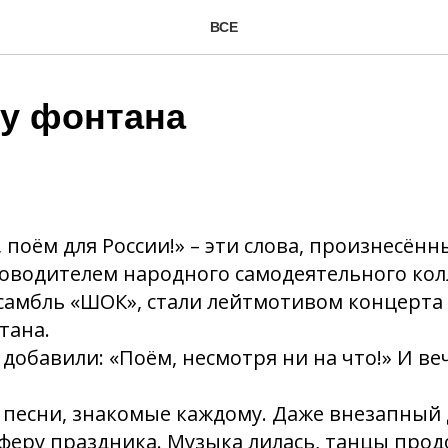
ВСЕ
 у фонтана
, поём для России!» – эти слова, произнесён
ководителем народного самодеятельного кол
амбль «ШОК», стали лейтмотивом концерта 
тана.
добавили: «Поём, несмотря ни на что!» И в
 песни, знакомые каждому. Даже внезапный 
феру праздника. Музыка лилась, танцы прод