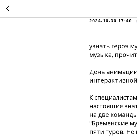
Вы смог
2024-10-30 17:40
узнать героя м
музыка, прочит
День анимации 
интерактивной
К специалистам
настоящие знат
на две команды
"Бременские му
пяти туров. Не