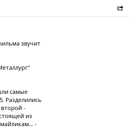
тфильма звучит
Металлург"
шли самые
5. Разделились
 второй -
остоящей из
айликам... -