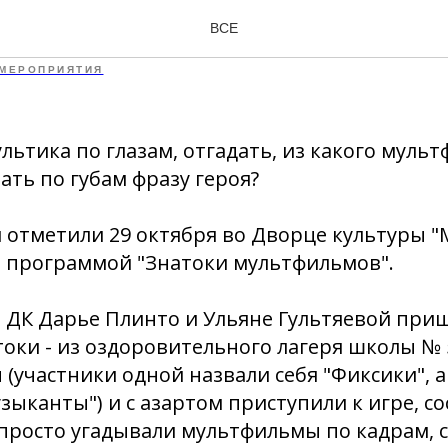
ли бы
ВСЕ
МЕРОПРИЯТИЯ
ультика по глазам, отгадать, из какого муль
ать по губам фразу героя?
отметили 29 октября во Дворце культуры "
 программой "Знатоки мультфильмов".
 ДК Дарье Плинто и Ульяне Гультяевой при
оки - из оздоровительного лагеря школы № 
 (участники одной назвали себя "Фиксики", а
зыканты") и с азартом приступили к игре, с
 просто угадывали мультфильмы по кадрам, см