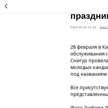
Пошли н
праздни
2023-03-02 12:45
ВЫС
28 февраля в 
обслуживания н
Снигур провел
молодых канда
под названием 
Все присутству
представленных
Фото Любови Д