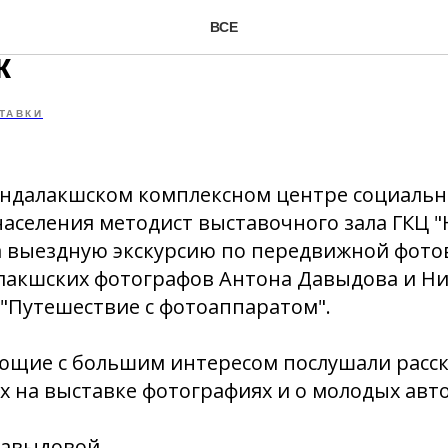
а выставку, а попали на
ВСЕ
к
ТАВКИ
Кандалакшском комплексном центре социальн
аселения методист выставочного зала ГКЦ 
а выездную экскурсию по передвижной фото
лакшских фотографов Антона Давыдова и Н
"Путешествие с фотоаппаратом".
ющие с большим интересом послушали расск
 на выставке фотографиях и о молодых авт
авыдовой.