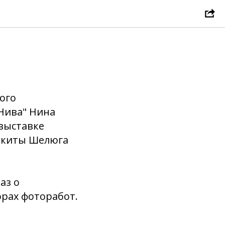
ого
"Нива" Нина
выставке
икиты Шелюга
аз о
орах фоторабот.