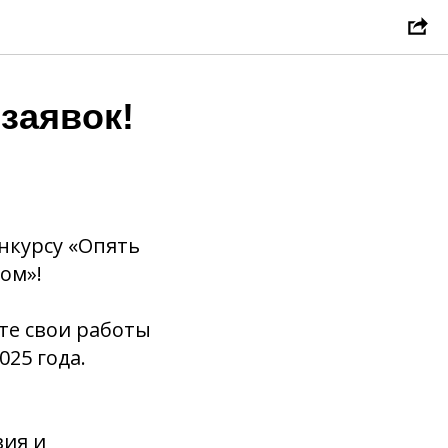
заявок!
нкурсу «Опять
ом»!
те свои работы
025 года.
вия и