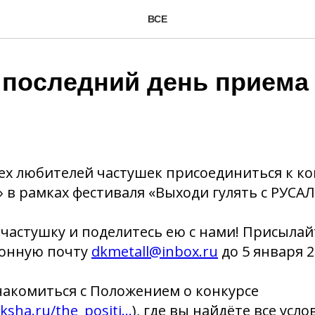
ВСЕ
 последний день приема 
х любителей частушек присоединиться к ко
» в рамках фестиваля «Выходи гулять с РУСАЛ
частушку и поделитесь ею с нами! Присылай
ронную почту
dkmetall@inbox.ru
до 5 января 2
накомиться с Положением о конкурсе
ha.ru/the_positi...
), где вы найдёте все усло