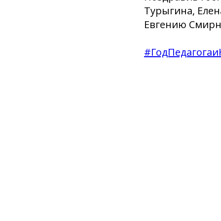
Турыгина, Елен
Евгению Смирн
#ГодПедагогаи