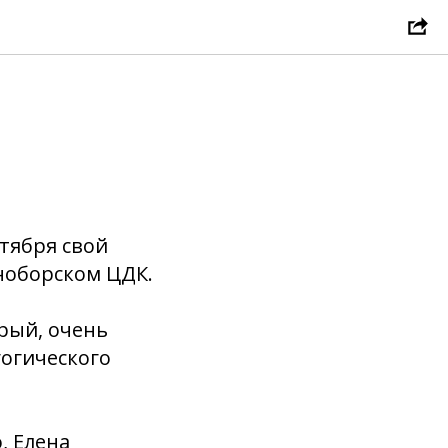
ктября свой
ноборском ЦДК.
рый, очень
гогического
, Елена