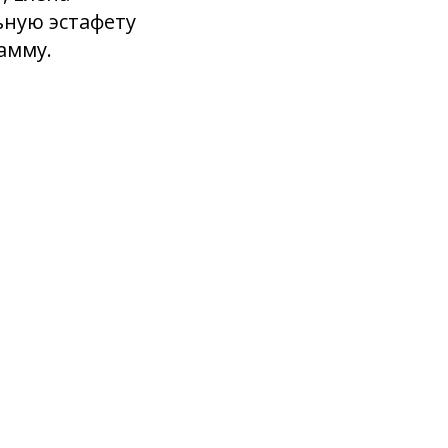
ьную эстафету
амму.