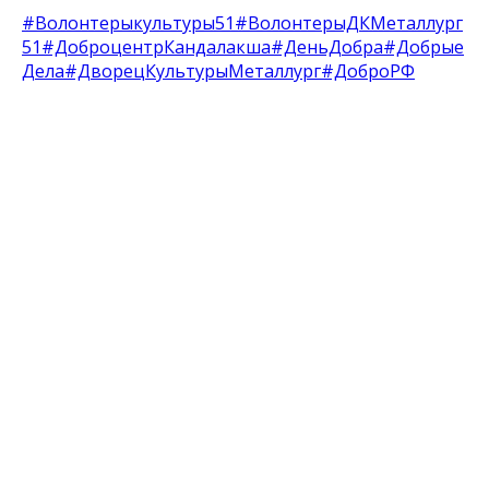
#Волонтерыкультуры51
#ВолонтерыДКМеталлург
51
#ДоброцентрКандалакша
#ДеньДобра
#Добрые
Дела
#ДворецКультурыМеталлург
#ДоброРФ