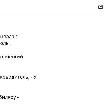
»!
ывала с
колы.
ворческий
ководитель, - У
биляру -