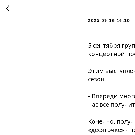
«Запасно
2025-09-16 16:10
5 сентября гру
концертной пр
Этим выступле
сезон.
- Впереди много
нас все получи
Конечно, получи
«десяточке» - 