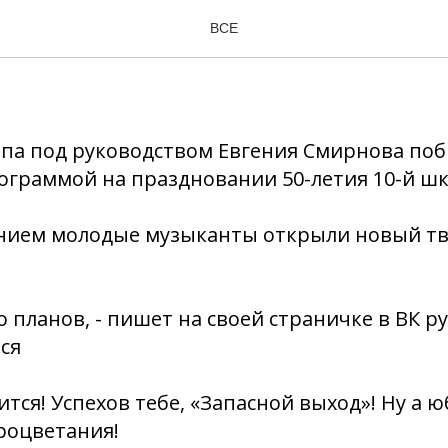
й выход» - в «десяточке
ВСЕ
ппа под руководством Евгения Смирнова поб
ограммой на праздновании 50-летия 10-й ш
нием молодые музыканты открыли новый т
 планов, - пишет на своей страничке в ВК ру
тся
тся! Успехов тебе, «Запасной выход»! Ну а ю
процветания!