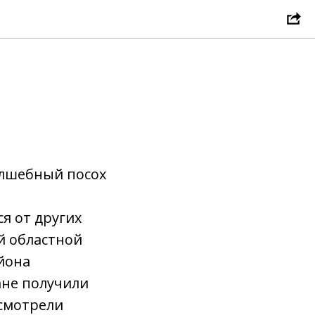
олшебный посох
я от других
й областной
йона
ане получили
осмотрели