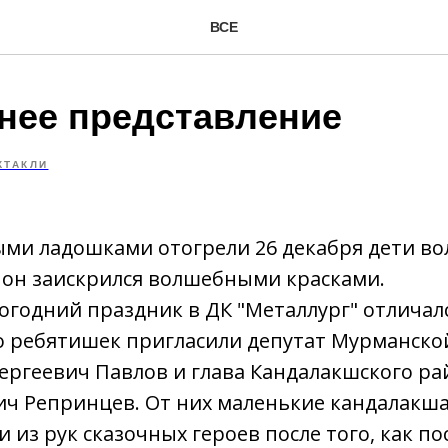
ВСЕ
нее представление
КТАКЛИ
ми ладошками отогрели 26 декабря дети в
 он заискрился волшебными красками.
годний праздник в ДК "Металлург" отличалс
го ребятишек пригласили депутат Мурманско
ергеевич Павлов и глава Кандалакшского ра
ич Репринцев. От них маленькие кандалакш
и из рук сказочных героев после того, как п