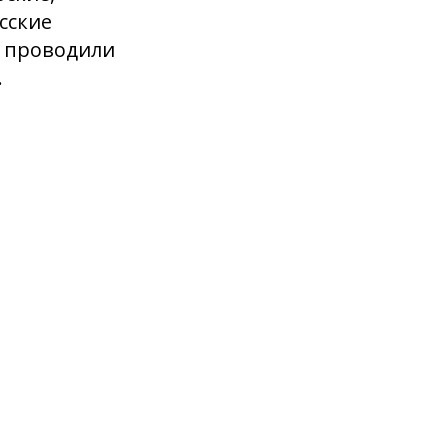
сские
о проводили
.