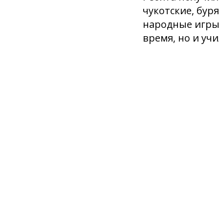
чукотские, бур
народные игры
время, но и уч