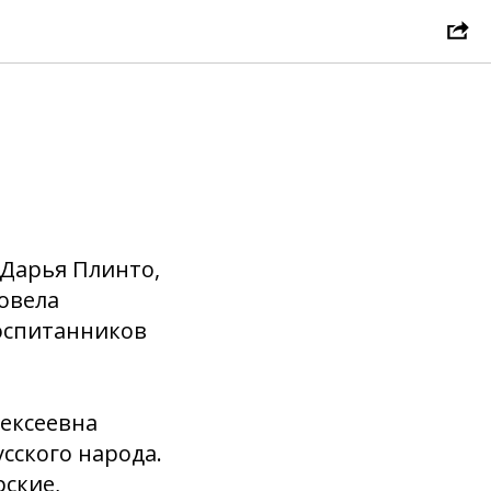
 Дарья Плинто,
овела
оспитанников
лексеевна
сского народа.
рские,