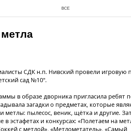
ВСЕ
 метла
иалисты СДК н.п. Нивский провели игровую 
тский сад №10".
ммы в образе дворника пригласила ребят п
гадывала загадки о предметах, которые явля
 метлы: пылесос, веник, щётка и другие. За
е в эстафетах и конкурсах: «Полетаем на мет
Хоккей с метлой», «Метлометатель», «Самый