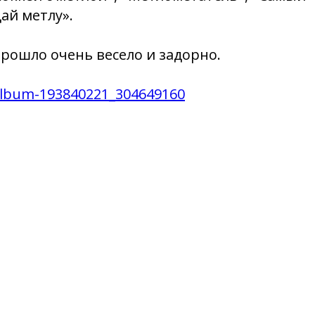
ай метлу».
рошло очень весело и задорно.
/album-193840221_304649160