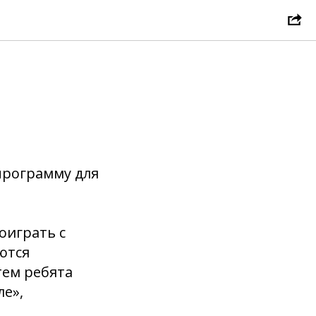
программу для
оиграть с
ются
тем ребята
ле»,