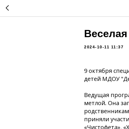
Веселая
2024-10-11 11:37
9 октября спец
детей МДОУ "Де
Ведущая програ
метлой. Она за
родственниками
приняли участи
«Чистофета», «