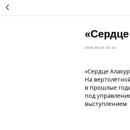
«Сердце
2026-06-26 15:14
«Сердце Алакур
На вертолётной
в прошлые годы
под управлени
выступлением