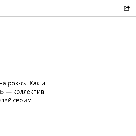
а рок‑с». Как и
и» — коллектив
елей своим