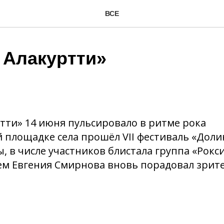
ВСЕ
 Алакуртти»
тти» 14 июня пульсировало в ритме рока
 площадке села прошёл VII фестиваль «Долин
, в числе участников блистала группа «Рокс
ем Евгения Смирнова вновь порадовал зрит