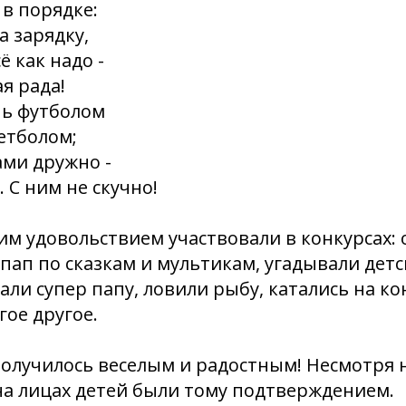
 в порядке:
а зарядку,
ё как надо -
я рада!
чь футболом
кетболом;
ами дружно -
 С ним не скучно!
им удовольствием участвовали в конкурсах:
пап по сказкам и мультикам, угадывали детс
али супер папу, ловили рыбу, катались на ко
гое другое.
олучилось веселым и радостным! Несмотря 
на лицах детей были тому подтверждением.