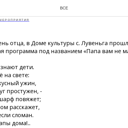
м не мама
ВСЕ
МЕРОПРИЯТИЯ
День отца, в Доме культуры с. Лувеньга прош
я программа под названием «Папа вам не м
 знают дети.
 на свете:
кусный ужин,
уг простужен, -
 шарф повяжет;
ном расскажет,
если сломан.
апы дома!..