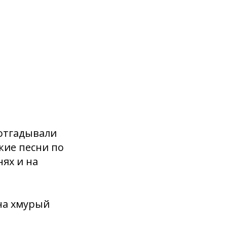
 отгадывали
кие песни по
нях и на
на хмурый