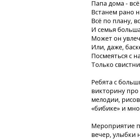
Папа дома - всё
Встанем рано н
Всё по плану, вс
И семья больша
Может он увле
Или, даже, бас
Посмеяться с н
Только свистни.
Ребята с больш
викторину про 
мелодии, рисов
«бибике» и мно
Мероприятие п
вечер, улыбки 