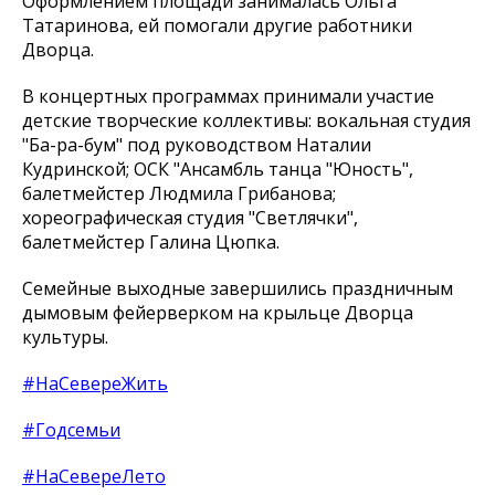
Оформлением площади занималась Ольга
Татаринова, ей помогали другие работники
Дворца.
В концертных программах принимали участие
детские творческие коллективы: вокальная студия
"Ба-ра-бум" под руководством Наталии
Кудринской; ОСК "Ансамбль танца "Юность",
балетмейстер Людмила Грибанова;
хореографическая студия "Светлячки",
балетмейстер Галина Цюпка.
Семейные выходные завершились праздничным
дымовым фейерверком на крыльце Дворца
культуры.
#НаСевереЖить
#Годсемьи
#НаСевереЛето