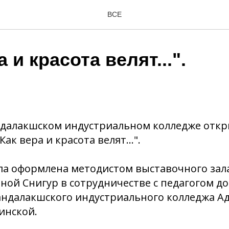
ВСЕ
 и красота велят...".
андалакшском индустриальном колледже отк
ак вера и красота велят...".
а оформлена методистом выставочного зала
ой Снигур в сотрудничестве с педагогом д
андалакшского индустриального колледжа А
инской.