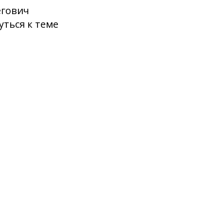
егович
ться к теме