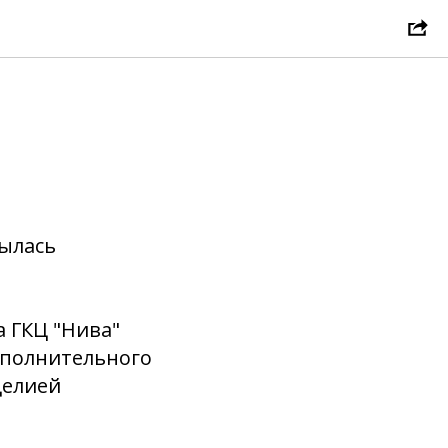
рылась
 ГКЦ "Нива"
ополнительного
делией