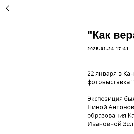
"Как вера
2025-01-24 17:41
22 января в К
фотовыставка "К
Экспозиция был
Ниной Антоновн
образования К
Ивановной Зел