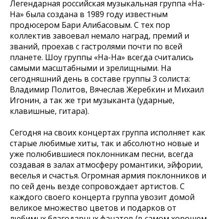
Легендарная российская музыкальная группа «На-
На» была создана в 1989 году известным
продюсером Бари Алибасовым. С тех пор
коллектив завоевал немало наград, премий и
званий, проехав с гастролями почти по всей
планете. Шоу группы «На-На» всегда считались
самыми масштабными и зрелищными. На
сегодняшний день в составе группы 3 солиста:
Владимир Политов, Вячеслав Жеребкин и Михаил
Игонин, а так же три музыканта (ударные,
клавишные, гитара).
Сегодня на своих концертах группа исполняет как
старые любимые хиты, так и абсолютно новые и
уже полюбившиеся поклонникам песни, всегда
создавая в залах атмосферу романтики, эйфории,
веселья и счастья. Огромная армия поклонников и
по сей день везде сопровождает артистов. С
каждого своего концерта группа увозит домой
великое множество цветов и подарков от
любимых благодарных фанатов (в самом хорошем